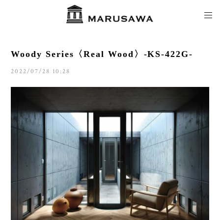
Woody Series〈Real Wood〉-KS-422G-
2022/07/28 10:28